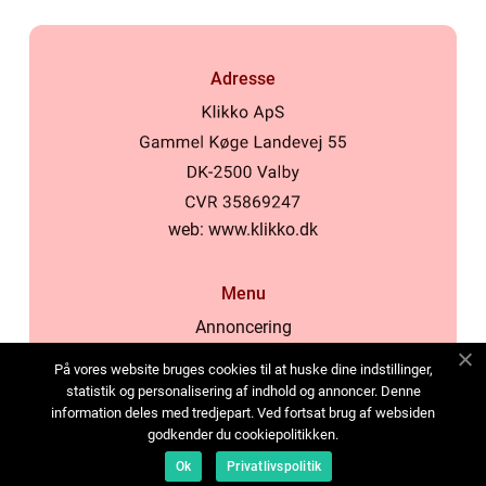
Adresse
web:
www.klikko.dk
Menu
Annoncering
Om os
På vores website bruges cookies til at huske dine indstillinger,
Cookies
statistik og personalisering af indhold og annoncer. Denne
information deles med tredjepart. Ved fortsat brug af websiden
Kontakt os
godkender du cookiepolitikken.
Sitemap
Ok
Privatlivspolitik