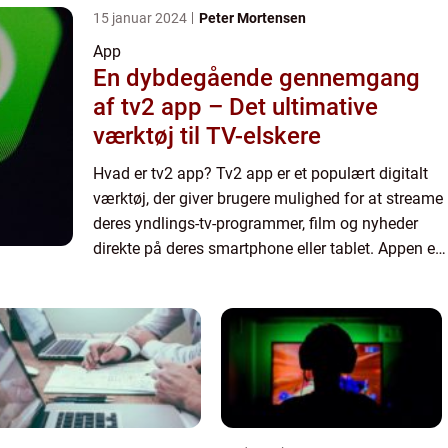
15 januar 2024
Peter Mortensen
App
En dybdegående gennemgang
af tv2 app – Det ultimative
værktøj til TV-elskere
Hvad er tv2 app? Tv2 app er et populært digitalt
værktøj, der giver brugere mulighed for at streame
deres yndlings-tv-programmer, film og nyheder
direkte på deres smartphone eller tablet. Appen er
udviklet af kanalen TV2, en af Danmarks største
tv-st...