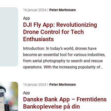
16 januar 2024
Peter Mortensen
App
DJI Fly App: Revolutionizing
Drone Control for Tech
Enthusiasts
Introduction: In today’s world, drones have
become an essential tool for various industries,
from aerial photography to search and rescue
operations. With the increasing popularity of
drones, the demand for user-friendly control
applications ha...
16 januar 2024
Peter Mortensen
App
Danske Bank App – Fremtidens
Bankoplevelse på din