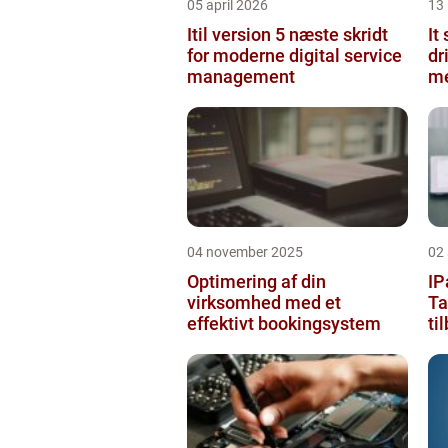
05 april 2026
13
Itil version 5 næste skridt
It
for moderne digital service
dr
management
me
ke
04 november 2025
02
Optimering af din
IP
virksomhed med et
Ta
effektivt bookingsystem
ti