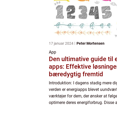
17 januar 2024
Peter Mortensen
App
Den ultimative guide til 
apps: Effektive løsninger
bæredygtig fremtid
Introduktion: I dagens stadig mere di
verden er energiapps blevet uundvær
værktøjer for dem, der ønsker at følg
optimere deres energiforbrug. Disse 
brugerne mulighed for at overvåge d
energiforbrug, identifice...