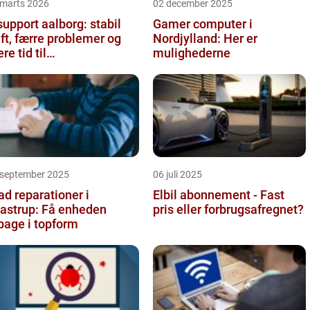
 marts 2026
02 december 2025
 support aalborg: stabil
Gamer computer i
ift, færre problemer og
Nordjylland: Her er
re tid til
mulighederne
rneforretningen
 september 2025
06 juli 2025
ad reparationer i
Elbil abonnement - Fast
astrup: Få enheden
pris eller forbrugsafregnet?
lbage i topform