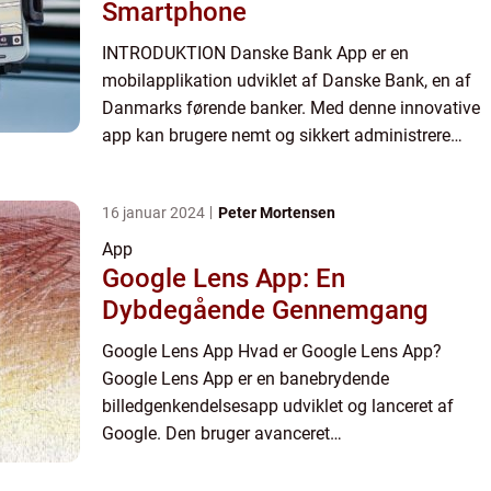
Smartphone
INTRODUKTION Danske Bank App er en
mobilapplikation udviklet af Danske Bank, en af
Danmarks førende banker. Med denne innovative
app kan brugere nemt og sikkert administrere
deres bankforhold direkte fra deres smartphone
eller tablet. Fra at tjekke k...
16 januar 2024
Peter Mortensen
App
Google Lens App: En
Dybdegående Gennemgang
Google Lens App Hvad er Google Lens App?
Google Lens App er en banebrydende
billedgenkendelsesapp udviklet og lanceret af
Google. Den bruger avanceret
maskinlæringsteknologi til at analysere og forstå
billeder i realtid, og tilbyder brugere en bred v...