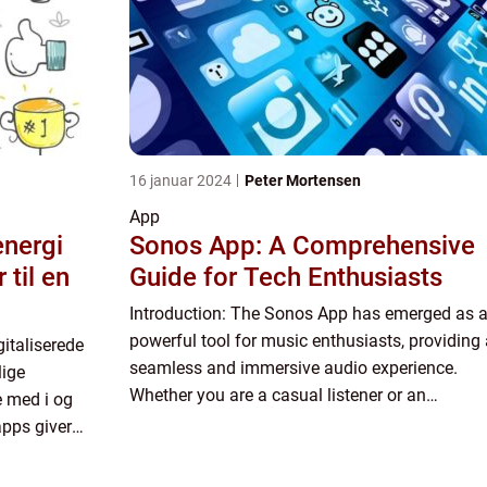
16 januar 2024
Peter Mortensen
App
energi
Sonos App: A Comprehensive
 til en
Guide for Tech Enthusiasts
Introduction: The Sonos App has emerged as 
powerful tool for music enthusiasts, providing 
gitaliserede
seamless and immersive audio experience.
lige
Whether you are a casual listener or an
e med i og
audiophile, this article will delve into the
apps giver
essentials of the Sonos App, e...
eres