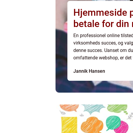
Hjemmeside pr
betale for di
En professionel online tilst
virksomheds succes, og valge
denne succes. Uanset om du 
omfattende webshop, er det v
Hvad bestemmer prisen på e
Jannik Hansen