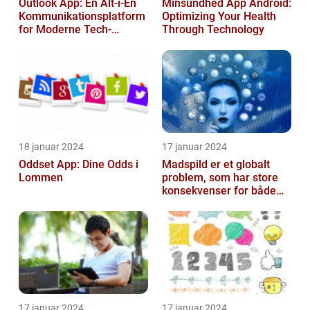
Outlook App: En Alt-i-Én
Minsundhed App Android:
Kommunikationsplatform
Optimizing Your Health
for Moderne Tech-
Through Technology
Entusiaster [INDSÆT
VIDEO HER]
18 januar 2024
17 januar 2024
Oddset App: Dine Odds i
Madspild er et globalt
Lommen
problem, som har store
konsekvenser for både
miljøet og økonomien
17 januar 2024
17 januar 2024