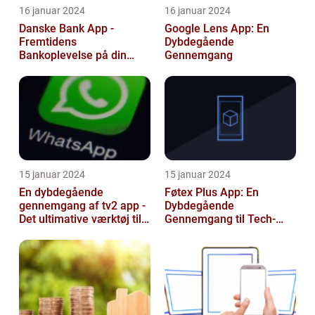
16 januar 2024
16 januar 2024
Danske Bank App -
Google Lens App: En
Fremtidens
Dybdegående
Bankoplevelse på din
Gennemgang
Smartphone
15 januar 2024
15 januar 2024
En dybdegående
Føtex Plus App: En
gennemgang af tv2 app -
Dybdegående
Det ultimative værktøj til
Gennemgang til Tech-
TV-elskere
entusiaster