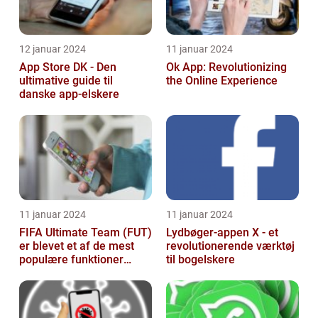
12 januar 2024
11 januar 2024
App Store DK - Den
Ok App: Revolutionizing
ultimative guide til
the Online Experience
danske app-elskere
11 januar 2024
11 januar 2024
FIFA Ultimate Team (FUT)
Lydbøger-appen X - et
er blevet et af de mest
revolutionerende værktøj
populære funktioner
til bogelskere
inden for FIFA-
franchisen, og d...