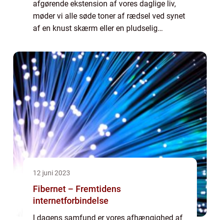
afgørende ekstension af vores daglige liv,
møder vi alle søde toner af rædsel ved synet
af en knust skærm eller en pludselig
manglende funktion i vores mobile
apparater. Fra den professionelle i
erhvervsl...
12 juni 2023
Fibernet – Fremtidens
internetforbindelse
I dagens samfund er vores afhængighed af