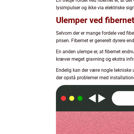
En tredje fordel ved fibernet er, at de
lysimpulser og ikke via elektriske sign
Ulemper ved fiberne
Selvom der er mange fordele ved fib
prisen. Fibernet er generelt dyrere en
En anden ulempe er, at fibernet endnu 
kræver meget gravning og ekstra infra
Endelig kan der være nogle tekniske u
der opstå problemer med installation