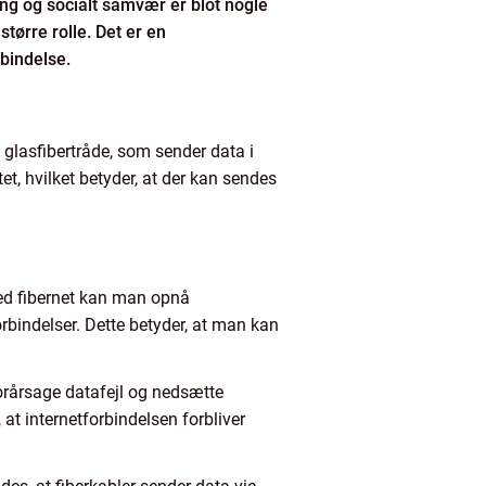
ng og socialt samvær er blot nogle
større rolle. Det er en
rbindelse.
 glasfibertråde, som sender data i
et, hvilket betyder, at der kan sendes
 Med fibernet kan man opnå
orbindelser. Dette betyder, at man kan
forårsage datafejl og nedsætte
 at internetforbindelsen forbliver