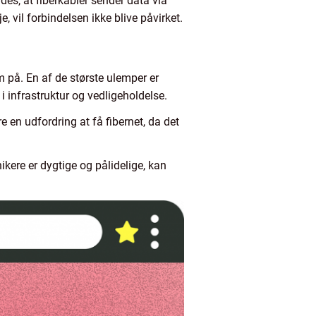
ldes, at fiberkabler sender data via
e, vil forbindelsen ikke blive påvirket.
på. En af de største ulemper er
 i infrastruktur og vedligeholdelse.
e en udfordring at få fibernet, da det
ikere er dygtige og pålidelige, kan