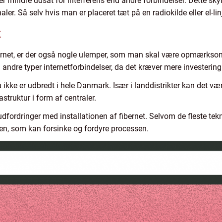
t er mindre udsat for interferens end andre forbindelser. Dette sky
aler. Så selv hvis man er placeret tæt på en radiokilde eller el-linj
t
ernet, er der også nogle ulemper, som man skal være opmærksom 
d andre typer internetforbindelser, da det kræver mere investering
ikke er udbredt i hele Danmark. Især i landdistrikter kan det vær
struktur i form af centraler.
dfordringer med installationen af fibernet. Selvom de fleste tekn
en, som kan forsinke og fordyre processen.