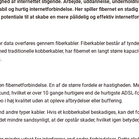
ed af internettet stigende. Arbejde, uddannelse, underholdni
il og hurtig internetforbindelse. Her spiller fibernet en stadig 
otentiale til at skabe en mere pålidelig og effektiv internetfo
vor data overføres gennem fiberkabler. Fiberkabler består af tynde
 traditionelle kobberkabler, har fibernet en langt større kapacit
.
l en fibernetforbindelse. En af de større fordele er hastigheden.
ekund, hvilket er over 10 gange hurtigere end de hurtigste ADSL-f
 i høj kvalitet uden at opleve afbrydelser eller buffering.
nd andre typer kabler. Hvis et kobberkabel beskadiges, kan det 
det mindre sandsynligt, at der opstår skader, hvilket igen betyder,