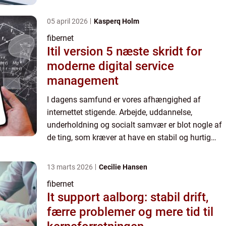
internetforbindelse. Her spiller fibernet en stadig
større rolle. Det...
05 april 2026
Kasperq Holm
fibernet
Itil version 5 næste skridt for
moderne digital service
management
I dagens samfund er vores afhængighed af
internettet stigende. Arbejde, uddannelse,
underholdning og socialt samvær er blot nogle af
de ting, som kræver at have en stabil og hurtig
internetforbindelse. Her spiller fibernet en stadig
større rolle. Det...
13 marts 2026
Cecilie Hansen
fibernet
It support aalborg: stabil drift,
færre problemer og mere tid til