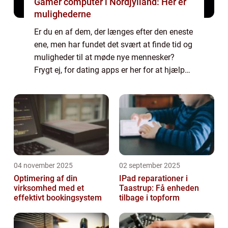
Gamer computer i Nordjylland: Her er
mulighederne
Er du en af dem, der længes efter den eneste
ene, men har fundet det svært at finde tid og
muligheder til at møde nye mennesker?
Frygt ej, for dating apps er her for at hjælpe
dig med at finde kærligheden på en moderne
og effektiv måde. I denne artik...
04 november 2025
02 september 2025
Optimering af din
IPad reparationer i
virksomhed med et
Taastrup: Få enheden
effektivt bookingsystem
tilbage i topform