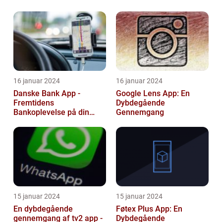
Enthusiasts
16 januar 2024
16 januar 2024
Danske Bank App -
Google Lens App: En
Fremtidens
Dybdegående
Bankoplevelse på din
Gennemgang
Smartphone
15 januar 2024
15 januar 2024
En dybdegående
Føtex Plus App: En
gennemgang af tv2 app -
Dybdegående