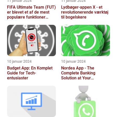
11 januar 2024
11 januar 2024
FIFA Ultimate Team (FUT)
Lydbøger-appen X - et
er blevet et af de mest
revolutionerende værktøj
populære funktioner
til bogelskere
inden for FIFA-
franchisen, og d...
10 januar 2024
10 januar 2024
Budget App: En Komplet
Nordea App - The
Guide for Tech-
Complete Banking
entusiaster
Solution at Your
Fingertips