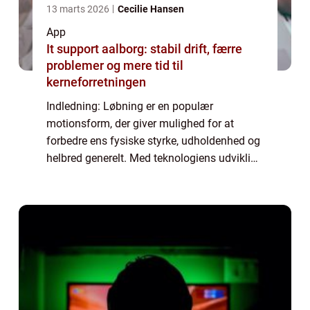
13 marts 2026
Cecilie Hansen
App
It support aalborg: stabil drift, færre
problemer og mere tid til
kerneforretningen
Indledning: Løbning er en populær
motionsform, der giver mulighed for at
forbedre ens fysiske styrke, udholdenhed og
helbred generelt. Med teknologiens udvikling
er løbe apps blevet en integreret del af løbere
verden over. Disse apps hjælper løbere m...