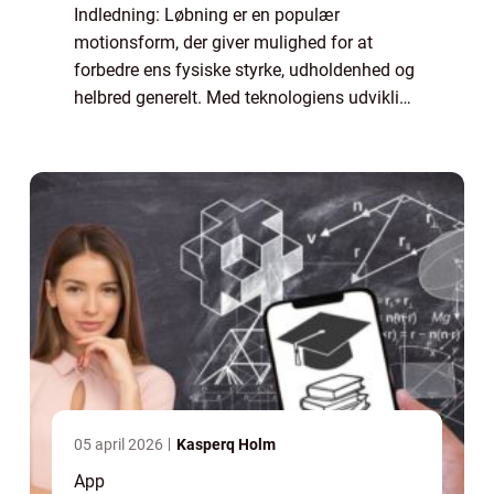
Indledning: Løbning er en populær
motionsform, der giver mulighed for at
forbedre ens fysiske styrke, udholdenhed og
helbred generelt. Med teknologiens udvikling
er løbe apps blevet en integreret del af løbere
verden over. Disse apps hjælper løbere m...
05 april 2026
Kasperq Holm
App