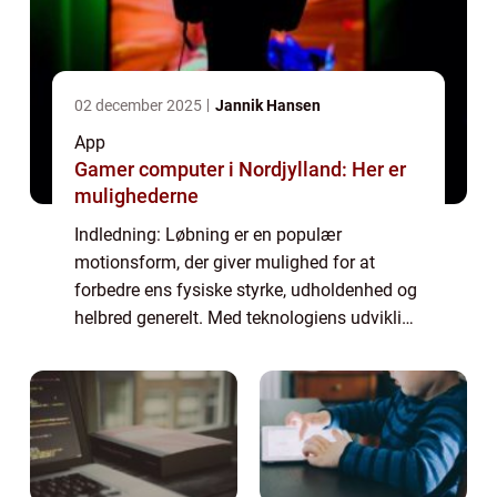
02 december 2025
Jannik Hansen
App
Gamer computer i Nordjylland: Her er
mulighederne
Indledning: Løbning er en populær
motionsform, der giver mulighed for at
forbedre ens fysiske styrke, udholdenhed og
helbred generelt. Med teknologiens udvikling
er løbe apps blevet en integreret del af løbere
verden over. Disse apps hjælper løbere m...