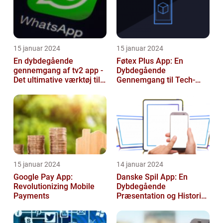
15 januar 2024
15 januar 2024
En dybdegående
Føtex Plus App: En
gennemgang af tv2 app -
Dybdegående
Det ultimative værktøj til
Gennemgang til Tech-
TV-elskere
entusiaster
15 januar 2024
14 januar 2024
Google Pay App:
Danske Spil App: En
Revolutionizing Mobile
Dybdegående
Payments
Præsentation og Historisk
Gennemgang