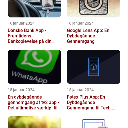
16 januar 2024
16 januar 2024
Danske Bank App -
Google Lens App: En
Fremtidens
Dybdegående
Bankoplevelse på din
Gennemgang
Smartphone
15 januar 2024
15 januar 2024
En dybdegående
Føtex Plus App: En
gennemgang af tv2 app -
Dybdegående
Det ultimative værktøj til
Gennemgang til Tech-
TV-elskere
entusiaster