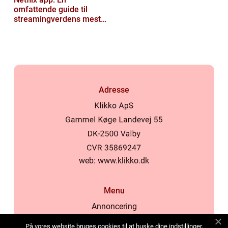
omfattende guide til
streamingverdens mest
populære applikation
Adresse
web:
www.klikko.dk
Menu
Annoncering
Om os
På vores website bruges cookies til at huske dine indstillinger,