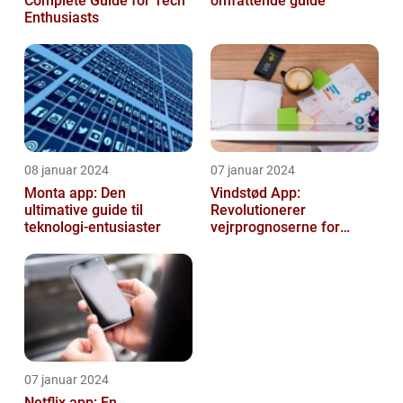
Complete Guide for Tech
omfattende guide
Enthusiasts
08 januar 2024
07 januar 2024
Monta app: Den
Vindstød App:
ultimative guide til
Revolutionerer
teknologi-entusiaster
vejrprognoserne for
væsentlige oplysninger
om vindforhold
07 januar 2024
Netflix app: En