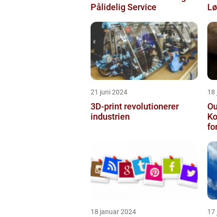
Pålidelig Service
Lø
21 juni 2024
18
3D-print revolutionerer
Ou
industrien
Ko
fo
En
VI
18 januar 2024
17