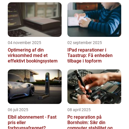
tvivl en af de mest kendte og brugte. ...
04 november 2025
02 september 2025
Optimering af din
IPad reparationer i
virksomhed med et
Taastrup: Få enheden
effektivt bookingsystem
tilbage i topform
06 juli 2025
08 april 2025
Elbil abonnement - Fast
Pc reparation på
pris eller
Bornholm: Sikr din
forbrugsafregnet?
computer stabilitet og