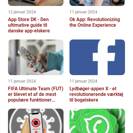
12 januar 2024
11 januar 2024
App Store DK - Den
Ok App: Revolutionizing
ultimative guide til
the Online Experience
danske app-elskere
11 januar 2024
11 januar 2024
FIFA Ultimate Team (FUT)
Lydbøger-appen X - et
er blevet et af de mest
revolutionerende værktøj
populære funktioner
til bogelskere
inden for FIFA-
franchisen, og d...