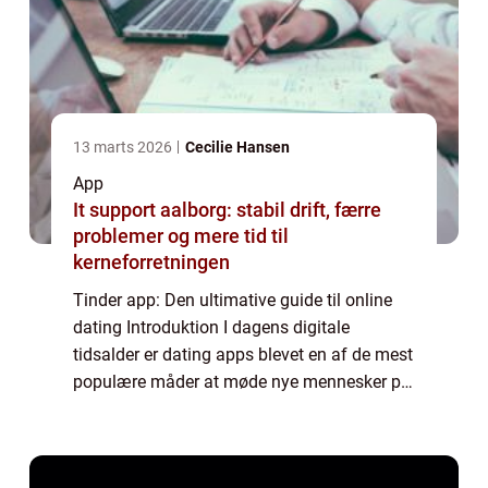
13 marts 2026
Cecilie Hansen
App
It support aalborg: stabil drift, færre
problemer og mere tid til
kerneforretningen
Tinder app: Den ultimative guide til online
dating Introduktion I dagens digitale
tidsalder er dating apps blevet en af de mest
populære måder at møde nye mennesker på.
Og blandt disse dating apps er Tinder uden
tvivl en af de mest kendte og brugte. ...